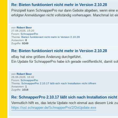
Re: Bieten funktioniert nicht mehr in Version 2.10.28
Prinzipiell kann SchnapperPro nur dann Gebote abgeben, wenn eine erf
erfolgter Anmeldungen nicht vollständig vorhersagen. Manchmal ist
von
Robert Beer
27.06.2026, 15:20
Forum:
SchnapperPro
Thema:
Bieten funktioniert nicht mehr in Version 2.10.28
Antworten:
8
Zugriffe:
9249
Re: Bieten funktioniert nicht mehr in Version 2.10.28
eBay hat eine größere Änderung durchgeführt.
Ein Update für SchnapperPro habe ich gerade veröffentlicht, damit sol
von
Robert Beer
26.06.2026, 16:42
Forum:
SchnapperPro
Thema:
SchnapperPro 2.10.17 läßt sich nach Installation nicht öffnen
Antworten:
1
Zugriffe:
1016
Re: SchnapperPro 2.10.17 läßt sich nach Installation nicht
Vermutlich hilft es, das letzte Update noch einmal aus diesem Link zu 
https://ssl.schnapper.de/SchnapperPro/2/DoUpdate.exe