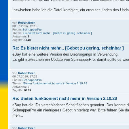
Inzwischen habe ich die Datei korrigiert, ein erneutes Laden des Updat
von
Robert Beer
09.07.2026, 12:18
Forum:
SchnapperPro
Thema:
Es bietet nicht mehr... [Gebot zu gering, scheinbar ]
Antworten:
3
Zugriffe:
1148
Re: Es bietet nicht mehr... [Gebot zu gering, scheinbar ]
eBay hat eine weitere Version des Bietvorgangs in Verwendung.
Es gibt inzwischen ein Update von SchnapperPro, damit sollte es wie
von
Robert Beer
06.07.2026, 17:22
Forum:
SchnapperPro
Thema:
Bieten funktioniert nicht mehr in Version 2.10.28
Antworten:
8
Zugriffe:
9249
Re: Bieten funktioniert nicht mehr in Version 2.10.28
eBay hat die IDs verschiedener Schaltflächen geändert. Das konnte 
SchnapperPro ein niedrigeres Gebot hinterlegt war. Bitte führen Sie 
meh...
von
Robert Beer