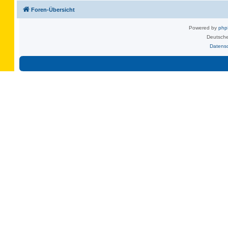
Foren-Übersicht
Powered by
ph
Deutsche
Datens