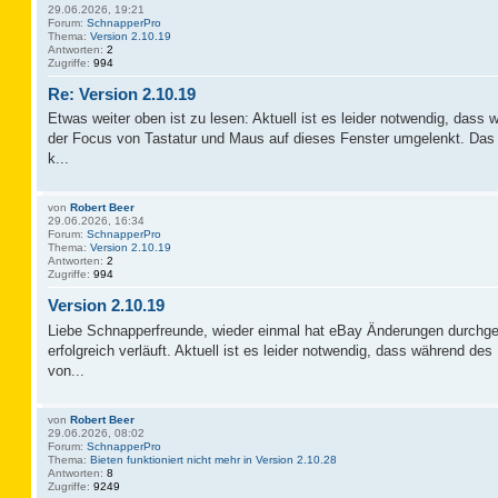
29.06.2026, 19:21
Forum:
SchnapperPro
Thema:
Version 2.10.19
Antworten:
2
Zugriffe:
994
Re: Version 2.10.19
Etwas weiter oben ist zu lesen: Aktuell ist es leider notwendig, das
der Focus von Tastatur und Maus auf dieses Fenster umgelenkt. Das 
k...
von
Robert Beer
29.06.2026, 16:34
Forum:
SchnapperPro
Thema:
Version 2.10.19
Antworten:
2
Zugriffe:
994
Version 2.10.19
Liebe Schnapperfreunde, wieder einmal hat eBay Änderungen durchge
erfolgreich verläuft. Aktuell ist es leider notwendig, dass während d
von...
von
Robert Beer
29.06.2026, 08:02
Forum:
SchnapperPro
Thema:
Bieten funktioniert nicht mehr in Version 2.10.28
Antworten:
8
Zugriffe:
9249