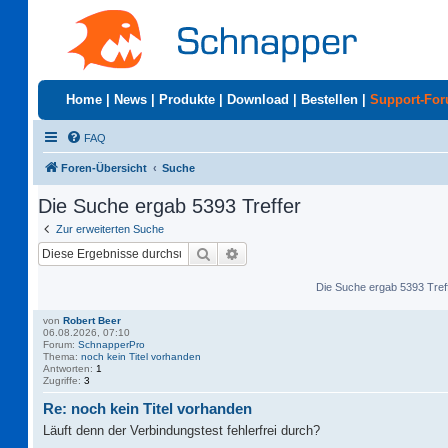
Home
|
News
|
Produkte
|
Download
|
Bestellen
|
Support-Fo
FAQ
Foren-Übersicht
Suche
Die Suche ergab 5393 Treffer
Zur erweiterten Suche
Suche
Erweiterte Suche
Die Suche ergab 5393 Tref
von
Robert Beer
06.08.2026, 07:10
Forum:
SchnapperPro
Thema:
noch kein Titel vorhanden
Antworten:
1
Zugriffe:
3
Re: noch kein Titel vorhanden
Läuft denn der Verbindungstest fehlerfrei durch?