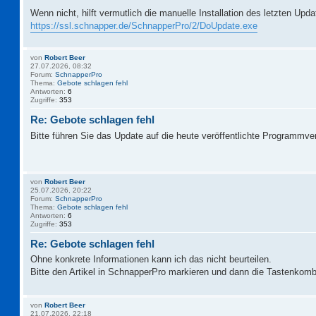
Wenn nicht, hilft vermutlich die manuelle Installation des letzten Upd
https://ssl.schnapper.de/SchnapperPro/2/DoUpdate.exe
von
Robert Beer
27.07.2026, 08:32
Forum:
SchnapperPro
Thema:
Gebote schlagen fehl
Antworten:
6
Zugriffe:
353
Re: Gebote schlagen fehl
Bitte führen Sie das Update auf die heute veröffentlichte Programmve
von
Robert Beer
25.07.2026, 20:22
Forum:
SchnapperPro
Thema:
Gebote schlagen fehl
Antworten:
6
Zugriffe:
353
Re: Gebote schlagen fehl
Ohne konkrete Informationen kann ich das nicht beurteilen.
Bitte den Artikel in SchnapperPro markieren und dann die Tastenkomb
von
Robert Beer
21.07.2026, 22:18