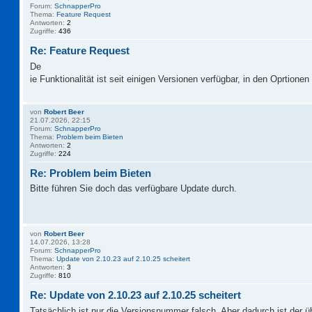
Forum:
SchnapperPro
Thema:
Feature Request
Antworten:
2
Zugriffe:
436
Re: Feature Request
De
ie Funktionalität ist seit einigen Versionen verfügbar, in den Oprtionen 
von
Robert Beer
21.07.2026, 22:15
Forum:
SchnapperPro
Thema:
Problem beim Bieten
Antworten:
2
Zugriffe:
224
Re: Problem beim Bieten
Bitte führen Sie doch das verfügbare Update durch.
von
Robert Beer
14.07.2026, 13:28
Forum:
SchnapperPro
Thema:
Update von 2.10.23 auf 2.10.25 scheitert
Antworten:
3
Zugriffe:
810
Re: Update von 2.10.23 auf 2.10.25 scheitert
Tatsächlich ist nur die Versionsnummer falsch. Aber dadurch ist der 