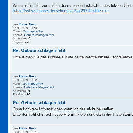
Wenn nicht, hilft vermutlich die manuelle Installation des letzten Upd
https://ssl.schnapper.de/SchnapperPro/2/DoUpdate.exe
von
Robert Beer
27.07.2026, 08:32
Forum:
SchnapperPro
Thema:
Gebote schlagen fehl
Antworten:
6
Zugriffe:
470
Re: Gebote schlagen fehl
Bitte führen Sie das Update auf die heute veröffentlichte Programmve
von
Robert Beer
25.07.2026, 20:22
Forum:
SchnapperPro
Thema:
Gebote schlagen fehl
Antworten:
6
Zugriffe:
470
Re: Gebote schlagen fehl
Ohne konkrete Informationen kann ich das nicht beurteilen.
Bitte den Artikel in SchnapperPro markieren und dann die Tastenkomb
von
Robert Beer
21.07.2026, 22:18