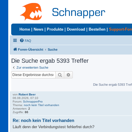
Home
|
News
|
Produkte
|
Download
|
Bestellen
|
Support-Fo
FAQ
Foren-Übersicht
Suche
Die Suche ergab 5393 Treffer
Zur erweiterten Suche
Suche
Erweiterte Suche
Die Suche ergab 5393 Tref
von
Robert Beer
06.08.2026, 07:10
Forum:
SchnapperPro
Thema:
noch kein Titel vorhanden
Antworten:
2
Zugriffe:
86
Re: noch kein Titel vorhanden
Läuft denn der Verbindungstest fehlerfrei durch?