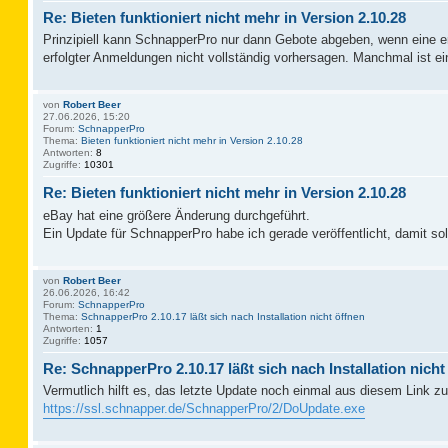
Re: Bieten funktioniert nicht mehr in Version 2.10.28
Prinzipiell kann SchnapperPro nur dann Gebote abgeben, wenn eine erf
erfolgter Anmeldungen nicht vollständig vorhersagen. Manchmal ist
von
Robert Beer
27.06.2026, 15:20
Forum:
SchnapperPro
Thema:
Bieten funktioniert nicht mehr in Version 2.10.28
Antworten:
8
Zugriffe:
10301
Re: Bieten funktioniert nicht mehr in Version 2.10.28
eBay hat eine größere Änderung durchgeführt.
Ein Update für SchnapperPro habe ich gerade veröffentlicht, damit sol
von
Robert Beer
26.06.2026, 16:42
Forum:
SchnapperPro
Thema:
SchnapperPro 2.10.17 läßt sich nach Installation nicht öffnen
Antworten:
1
Zugriffe:
1057
Re: SchnapperPro 2.10.17 läßt sich nach Installation nicht
Vermutlich hilft es, das letzte Update noch einmal aus diesem Link zu 
https://ssl.schnapper.de/SchnapperPro/2/DoUpdate.exe