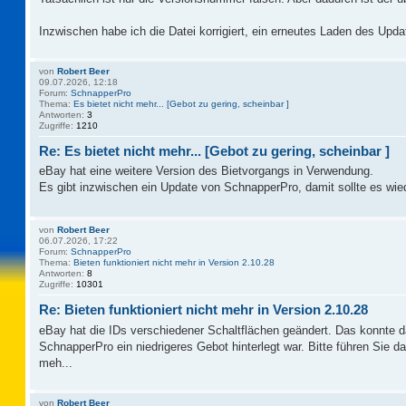
Inzwischen habe ich die Datei korrigiert, ein erneutes Laden des Updat
von
Robert Beer
09.07.2026, 12:18
Forum:
SchnapperPro
Thema:
Es bietet nicht mehr... [Gebot zu gering, scheinbar ]
Antworten:
3
Zugriffe:
1210
Re: Es bietet nicht mehr... [Gebot zu gering, scheinbar ]
eBay hat eine weitere Version des Bietvorgangs in Verwendung.
Es gibt inzwischen ein Update von SchnapperPro, damit sollte es wie
von
Robert Beer
06.07.2026, 17:22
Forum:
SchnapperPro
Thema:
Bieten funktioniert nicht mehr in Version 2.10.28
Antworten:
8
Zugriffe:
10301
Re: Bieten funktioniert nicht mehr in Version 2.10.28
eBay hat die IDs verschiedener Schaltflächen geändert. Das konnte 
SchnapperPro ein niedrigeres Gebot hinterlegt war. Bitte führen Sie 
meh...
von
Robert Beer