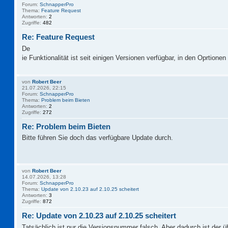
Forum:
SchnapperPro
Thema:
Feature Request
Antworten:
2
Zugriffe:
482
Re: Feature Request
De
ie Funktionalität ist seit einigen Versionen verfügbar, in den Oprtionen 
von
Robert Beer
21.07.2026, 22:15
Forum:
SchnapperPro
Thema:
Problem beim Bieten
Antworten:
2
Zugriffe:
272
Re: Problem beim Bieten
Bitte führen Sie doch das verfügbare Update durch.
von
Robert Beer
14.07.2026, 13:28
Forum:
SchnapperPro
Thema:
Update von 2.10.23 auf 2.10.25 scheitert
Antworten:
3
Zugriffe:
872
Re: Update von 2.10.23 auf 2.10.25 scheitert
Tatsächlich ist nur die Versionsnummer falsch. Aber dadurch ist der 