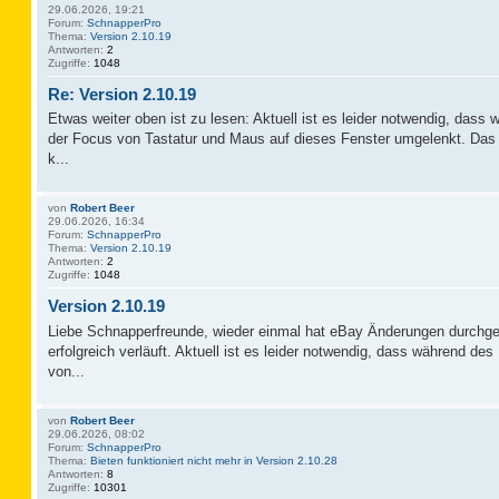
29.06.2026, 19:21
Forum:
SchnapperPro
Thema:
Version 2.10.19
Antworten:
2
Zugriffe:
1048
Re: Version 2.10.19
Etwas weiter oben ist zu lesen: Aktuell ist es leider notwendig, das
der Focus von Tastatur und Maus auf dieses Fenster umgelenkt. Das 
k...
von
Robert Beer
29.06.2026, 16:34
Forum:
SchnapperPro
Thema:
Version 2.10.19
Antworten:
2
Zugriffe:
1048
Version 2.10.19
Liebe Schnapperfreunde, wieder einmal hat eBay Änderungen durchge
erfolgreich verläuft. Aktuell ist es leider notwendig, dass während d
von...
von
Robert Beer
29.06.2026, 08:02
Forum:
SchnapperPro
Thema:
Bieten funktioniert nicht mehr in Version 2.10.28
Antworten:
8
Zugriffe:
10301