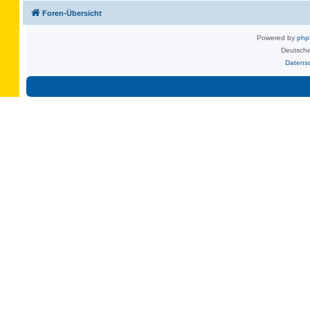
Foren-Übersicht
Powered by
ph
Deutsche
Datens