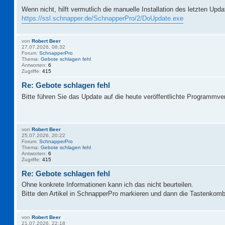
Wenn nicht, hilft vermutlich die manuelle Installation des letzten Upd
https://ssl.schnapper.de/SchnapperPro/2/DoUpdate.exe
von
Robert Beer
27.07.2026, 08:32
Forum:
SchnapperPro
Thema:
Gebote schlagen fehl
Antworten:
6
Zugriffe:
415
Re: Gebote schlagen fehl
Bitte führen Sie das Update auf die heute veröffentlichte Programmve
von
Robert Beer
25.07.2026, 20:22
Forum:
SchnapperPro
Thema:
Gebote schlagen fehl
Antworten:
6
Zugriffe:
415
Re: Gebote schlagen fehl
Ohne konkrete Informationen kann ich das nicht beurteilen.
Bitte den Artikel in SchnapperPro markieren und dann die Tastenkomb
von
Robert Beer
21.07.2026, 22:18