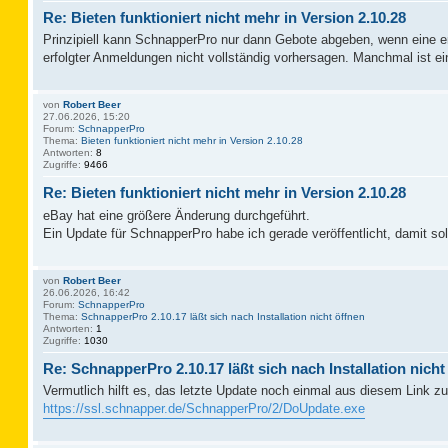
Re: Bieten funktioniert nicht mehr in Version 2.10.28
Prinzipiell kann SchnapperPro nur dann Gebote abgeben, wenn eine erf
erfolgter Anmeldungen nicht vollständig vorhersagen. Manchmal ist
von
Robert Beer
27.06.2026, 15:20
Forum:
SchnapperPro
Thema:
Bieten funktioniert nicht mehr in Version 2.10.28
Antworten:
8
Zugriffe:
9466
Re: Bieten funktioniert nicht mehr in Version 2.10.28
eBay hat eine größere Änderung durchgeführt.
Ein Update für SchnapperPro habe ich gerade veröffentlicht, damit sol
von
Robert Beer
26.06.2026, 16:42
Forum:
SchnapperPro
Thema:
SchnapperPro 2.10.17 läßt sich nach Installation nicht öffnen
Antworten:
1
Zugriffe:
1030
Re: SchnapperPro 2.10.17 läßt sich nach Installation nicht
Vermutlich hilft es, das letzte Update noch einmal aus diesem Link zu 
https://ssl.schnapper.de/SchnapperPro/2/DoUpdate.exe