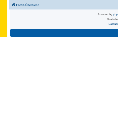
Foren-Übersicht
Powered by
ph
Deutsche
Datens