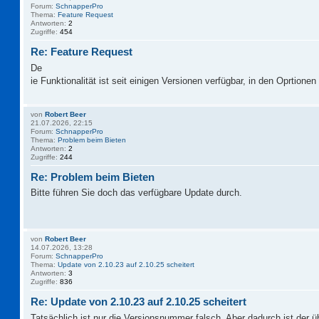
Forum:
SchnapperPro
Thema:
Feature Request
Antworten:
2
Zugriffe:
454
Re: Feature Request
De
ie Funktionalität ist seit einigen Versionen verfügbar, in den Oprtionen 
von
Robert Beer
21.07.2026, 22:15
Forum:
SchnapperPro
Thema:
Problem beim Bieten
Antworten:
2
Zugriffe:
244
Re: Problem beim Bieten
Bitte führen Sie doch das verfügbare Update durch.
von
Robert Beer
14.07.2026, 13:28
Forum:
SchnapperPro
Thema:
Update von 2.10.23 auf 2.10.25 scheitert
Antworten:
3
Zugriffe:
836
Re: Update von 2.10.23 auf 2.10.25 scheitert
Tatsächlich ist nur die Versionsnummer falsch. Aber dadurch ist der 