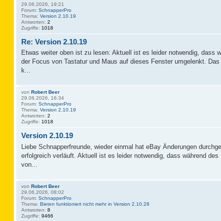
29.06.2026, 19:21
Forum:
SchnapperPro
Thema:
Version 2.10.19
Antworten:
2
Zugriffe:
1018
Re: Version 2.10.19
Etwas weiter oben ist zu lesen: Aktuell ist es leider notwendig, das
der Focus von Tastatur und Maus auf dieses Fenster umgelenkt. Das 
k...
von
Robert Beer
29.06.2026, 16:34
Forum:
SchnapperPro
Thema:
Version 2.10.19
Antworten:
2
Zugriffe:
1018
Version 2.10.19
Liebe Schnapperfreunde, wieder einmal hat eBay Änderungen durchge
erfolgreich verläuft. Aktuell ist es leider notwendig, dass während d
von...
von
Robert Beer
29.06.2026, 08:02
Forum:
SchnapperPro
Thema:
Bieten funktioniert nicht mehr in Version 2.10.28
Antworten:
8
Zugriffe:
9466