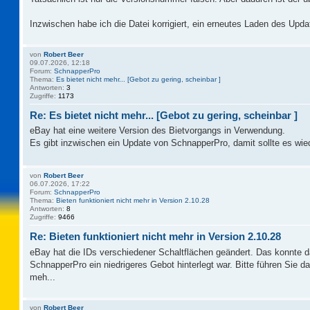
Inzwischen habe ich die Datei korrigiert, ein erneutes Laden des Updat
von
Robert Beer
09.07.2026, 12:18
Forum:
SchnapperPro
Thema:
Es bietet nicht mehr... [Gebot zu gering, scheinbar ]
Antworten:
3
Zugriffe:
1173
Re: Es bietet nicht mehr... [Gebot zu gering, scheinbar ]
eBay hat eine weitere Version des Bietvorgangs in Verwendung.
Es gibt inzwischen ein Update von SchnapperPro, damit sollte es wie
von
Robert Beer
06.07.2026, 17:22
Forum:
SchnapperPro
Thema:
Bieten funktioniert nicht mehr in Version 2.10.28
Antworten:
8
Zugriffe:
9466
Re: Bieten funktioniert nicht mehr in Version 2.10.28
eBay hat die IDs verschiedener Schaltflächen geändert. Das konnte 
SchnapperPro ein niedrigeres Gebot hinterlegt war. Bitte führen Sie 
meh...
von
Robert Beer