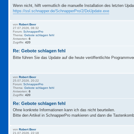
Wenn nicht, hilft vermutlich die manuelle Installation des letzten Upd
https://ssl.schnapper.de/SchnapperPro/2/DoUpdate.exe
von
Robert Beer
27.07.2026, 08:32
Forum:
SchnapperPro
Thema:
Gebote schlagen fehl
Antworten:
6
Zugriffe:
420
Re: Gebote schlagen fehl
Bitte führen Sie das Update auf die heute veröffentlichte Programmve
von
Robert Beer
25.07.2026, 20:22
Forum:
SchnapperPro
Thema:
Gebote schlagen fehl
Antworten:
6
Zugriffe:
420
Re: Gebote schlagen fehl
Ohne konkrete Informationen kann ich das nicht beurteilen.
Bitte den Artikel in SchnapperPro markieren und dann die Tastenkomb
von
Robert Beer
21.07.2026, 22:18