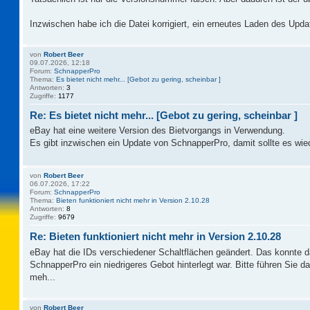
Inzwischen habe ich die Datei korrigiert, ein erneutes Laden des Updat
von
Robert Beer
09.07.2026, 12:18
Forum:
SchnapperPro
Thema:
Es bietet nicht mehr... [Gebot zu gering, scheinbar ]
Antworten:
3
Zugriffe:
1177
Re: Es bietet nicht mehr... [Gebot zu gering, scheinbar ]
eBay hat eine weitere Version des Bietvorgangs in Verwendung.
Es gibt inzwischen ein Update von SchnapperPro, damit sollte es wie
von
Robert Beer
06.07.2026, 17:22
Forum:
SchnapperPro
Thema:
Bieten funktioniert nicht mehr in Version 2.10.28
Antworten:
8
Zugriffe:
9679
Re: Bieten funktioniert nicht mehr in Version 2.10.28
eBay hat die IDs verschiedener Schaltflächen geändert. Das konnte 
SchnapperPro ein niedrigeres Gebot hinterlegt war. Bitte führen Sie 
meh...
von
Robert Beer