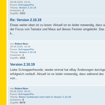
29.06.2026, 19:21
Forum:
SchnapperPro
Thema:
Version 2.10.19
Antworten:
2
Zugriffe:
1022
Re: Version 2.10.19
Etwas weiter oben ist zu lesen: Aktuell ist es leider notwendig, das
der Focus von Tastatur und Maus auf dieses Fenster umgelenkt. Das 
k...
von
Robert Beer
29.06.2026, 16:34
Forum:
SchnapperPro
Thema:
Version 2.10.19
Antworten:
2
Zugriffe:
1022
Version 2.10.19
Liebe Schnapperfreunde, wieder einmal hat eBay Änderungen durchge
erfolgreich verläuft. Aktuell ist es leider notwendig, dass während d
von...
von
Robert Beer
29.06.2026, 08:02
Forum:
SchnapperPro
Thema:
Bieten funktioniert nicht mehr in Version 2.10.28
Antworten:
8
Zugriffe:
9679