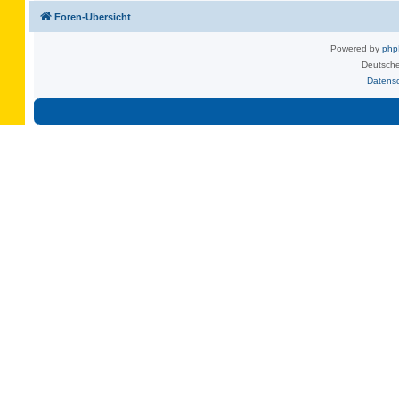
Foren-Übersicht
Powered by
ph
Deutsche
Datens