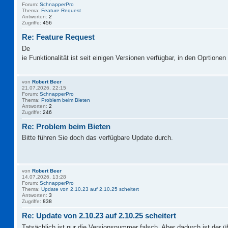
Forum:
SchnapperPro
Thema:
Feature Request
Antworten:
2
Zugriffe:
456
Re: Feature Request
De
ie Funktionalität ist seit einigen Versionen verfügbar, in den Oprtionen 
von
Robert Beer
21.07.2026, 22:15
Forum:
SchnapperPro
Thema:
Problem beim Bieten
Antworten:
2
Zugriffe:
246
Re: Problem beim Bieten
Bitte führen Sie doch das verfügbare Update durch.
von
Robert Beer
14.07.2026, 13:28
Forum:
SchnapperPro
Thema:
Update von 2.10.23 auf 2.10.25 scheitert
Antworten:
3
Zugriffe:
838
Re: Update von 2.10.23 auf 2.10.25 scheitert
Tatsächlich ist nur die Versionsnummer falsch. Aber dadurch ist der 