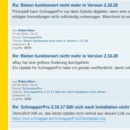
Re: Bieten funktioniert nicht mehr in Version 2.10.28
Prinzipiell kann SchnapperPro nur dann Gebote abgeben, wenn eine erf
erfolgter Anmeldungen nicht vollständig vorhersagen. Manchmal ist
von
Robert Beer
27.06.2026, 15:20
Forum:
SchnapperPro
Thema:
Bieten funktioniert nicht mehr in Version 2.10.28
Antworten:
8
Zugriffe:
9679
Re: Bieten funktioniert nicht mehr in Version 2.10.28
eBay hat eine größere Änderung durchgeführt.
Ein Update für SchnapperPro habe ich gerade veröffentlicht, damit sol
von
Robert Beer
26.06.2026, 16:42
Forum:
SchnapperPro
Thema:
SchnapperPro 2.10.17 läßt sich nach Installation nicht öffnen
Antworten:
1
Zugriffe:
1032
Re: SchnapperPro 2.10.17 läßt sich nach Installation nicht
Vermutlich hilft es, das letzte Update noch einmal aus diesem Link zu 
https://ssl.schnapper.de/SchnapperPro/2/DoUpdate.exe