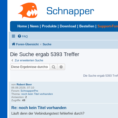
Home
|
News
|
Produkte
|
Download
|
Bestellen
|
Support-Fo
FAQ
Foren-Übersicht
Suche
Die Suche ergab 5393 Treffer
Zur erweiterten Suche
Suche
Erweiterte Suche
Die Suche ergab 5393 Tref
von
Robert Beer
06.08.2026, 07:10
Forum:
SchnapperPro
Thema:
noch kein Titel vorhanden
Antworten:
2
Zugriffe:
48
Re: noch kein Titel vorhanden
Läuft denn der Verbindungstest fehlerfrei durch?