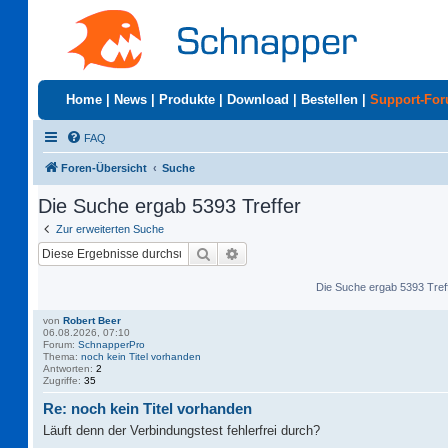
Home
|
News
|
Produkte
|
Download
|
Bestellen
|
Support-Fo
FAQ
Foren-Übersicht
Suche
Die Suche ergab 5393 Treffer
Zur erweiterten Suche
Suche
Erweiterte Suche
Die Suche ergab 5393 Tref
von
Robert Beer
06.08.2026, 07:10
Forum:
SchnapperPro
Thema:
noch kein Titel vorhanden
Antworten:
2
Zugriffe:
35
Re: noch kein Titel vorhanden
Läuft denn der Verbindungstest fehlerfrei durch?