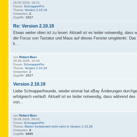
29.06.2026, 19:21
Forum:
SchnapperPro
Thema:
Version 2.10.19
Antworten:
2
Zugriffe:
1017
Re: Version 2.10.19
Etwas weiter oben ist zu lesen: Aktuell ist es leider notwendig, das
der Focus von Tastatur und Maus auf dieses Fenster umgelenkt. Das 
k...
von
Robert Beer
29.06.2026, 16:34
Forum:
SchnapperPro
Thema:
Version 2.10.19
Antworten:
2
Zugriffe:
1017
Version 2.10.19
Liebe Schnapperfreunde, wieder einmal hat eBay Änderungen durchge
erfolgreich verläuft. Aktuell ist es leider notwendig, dass während d
von...
von
Robert Beer
29.06.2026, 08:02
Forum:
SchnapperPro
Thema:
Bieten funktioniert nicht mehr in Version 2.10.28
Antworten:
8
Zugriffe:
9465