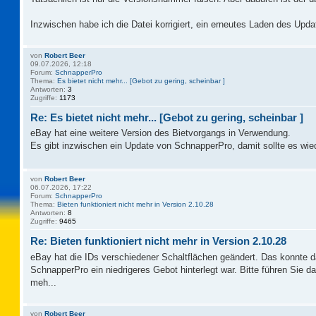
Inzwischen habe ich die Datei korrigiert, ein erneutes Laden des Updat
von
Robert Beer
09.07.2026, 12:18
Forum:
SchnapperPro
Thema:
Es bietet nicht mehr... [Gebot zu gering, scheinbar ]
Antworten:
3
Zugriffe:
1173
Re: Es bietet nicht mehr... [Gebot zu gering, scheinbar ]
eBay hat eine weitere Version des Bietvorgangs in Verwendung.
Es gibt inzwischen ein Update von SchnapperPro, damit sollte es wie
von
Robert Beer
06.07.2026, 17:22
Forum:
SchnapperPro
Thema:
Bieten funktioniert nicht mehr in Version 2.10.28
Antworten:
8
Zugriffe:
9465
Re: Bieten funktioniert nicht mehr in Version 2.10.28
eBay hat die IDs verschiedener Schaltflächen geändert. Das konnte 
SchnapperPro ein niedrigeres Gebot hinterlegt war. Bitte führen Sie 
meh...
von
Robert Beer