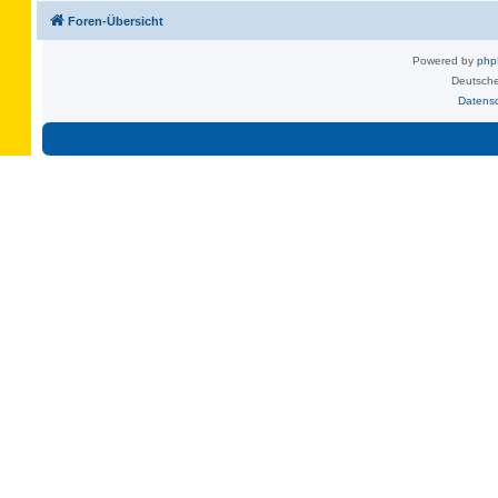
Foren-Übersicht
Powered by
ph
Deutsche
Datens