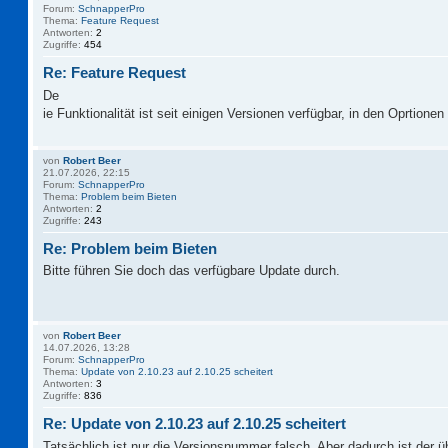
Forum:
SchnapperPro
Thema:
Feature Request
Antworten:
2
Zugriffe:
454
Re: Feature Request
De
ie Funktionalität ist seit einigen Versionen verfügbar, in den Oprtionen 
von
Robert Beer
21.07.2026, 22:15
Forum:
SchnapperPro
Thema:
Problem beim Bieten
Antworten:
2
Zugriffe:
243
Re: Problem beim Bieten
Bitte führen Sie doch das verfügbare Update durch.
von
Robert Beer
14.07.2026, 13:28
Forum:
SchnapperPro
Thema:
Update von 2.10.23 auf 2.10.25 scheitert
Antworten:
3
Zugriffe:
836
Re: Update von 2.10.23 auf 2.10.25 scheitert
Tatsächlich ist nur die Versionsnummer falsch. Aber dadurch ist der 