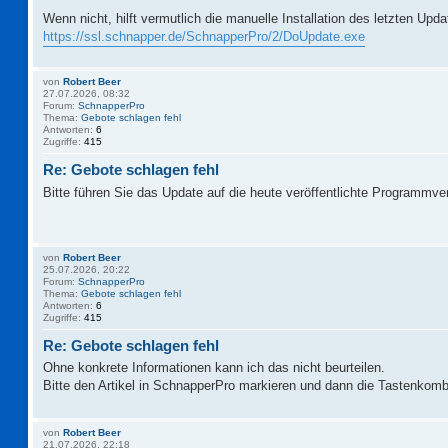
Wenn nicht, hilft vermutlich die manuelle Installation des letzten Upd
https://ssl.schnapper.de/SchnapperPro/2/DoUpdate.exe
von
Robert Beer
27.07.2026, 08:32
Forum:
SchnapperPro
Thema:
Gebote schlagen fehl
Antworten:
6
Zugriffe:
415
Re: Gebote schlagen fehl
Bitte führen Sie das Update auf die heute veröffentlichte Programmve
von
Robert Beer
25.07.2026, 20:22
Forum:
SchnapperPro
Thema:
Gebote schlagen fehl
Antworten:
6
Zugriffe:
415
Re: Gebote schlagen fehl
Ohne konkrete Informationen kann ich das nicht beurteilen.
Bitte den Artikel in SchnapperPro markieren und dann die Tastenkomb
von
Robert Beer
21.07.2026, 22:18