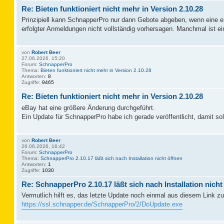
Re: Bieten funktioniert nicht mehr in Version 2.10.28
Prinzipiell kann SchnapperPro nur dann Gebote abgeben, wenn eine erf
erfolgter Anmeldungen nicht vollständig vorhersagen. Manchmal ist
von
Robert Beer
27.06.2026, 15:20
Forum:
SchnapperPro
Thema:
Bieten funktioniert nicht mehr in Version 2.10.28
Antworten:
8
Zugriffe:
9465
Re: Bieten funktioniert nicht mehr in Version 2.10.28
eBay hat eine größere Änderung durchgeführt.
Ein Update für SchnapperPro habe ich gerade veröffentlicht, damit sol
von
Robert Beer
26.06.2026, 16:42
Forum:
SchnapperPro
Thema:
SchnapperPro 2.10.17 läßt sich nach Installation nicht öffnen
Antworten:
1
Zugriffe:
1030
Re: SchnapperPro 2.10.17 läßt sich nach Installation nicht
Vermutlich hilft es, das letzte Update noch einmal aus diesem Link zu 
https://ssl.schnapper.de/SchnapperPro/2/DoUpdate.exe