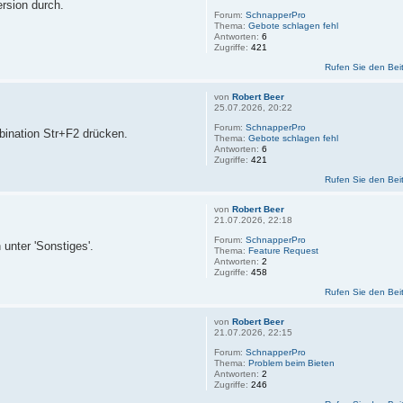
ersion durch.
Forum:
SchnapperPro
Thema:
Gebote schlagen fehl
Antworten:
6
Zugriffe:
421
Rufen Sie den Bei
von
Robert Beer
25.07.2026, 20:22
Forum:
SchnapperPro
bination Str+F2 drücken.
Thema:
Gebote schlagen fehl
Antworten:
6
Zugriffe:
421
Rufen Sie den Bei
von
Robert Beer
21.07.2026, 22:18
Forum:
SchnapperPro
 unter 'Sonstiges'.
Thema:
Feature Request
Antworten:
2
Zugriffe:
458
Rufen Sie den Bei
von
Robert Beer
21.07.2026, 22:15
Forum:
SchnapperPro
Thema:
Problem beim Bieten
Antworten:
2
Zugriffe:
246