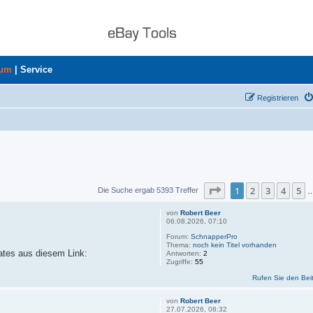
rum
|
Service
Registrieren
Seite
1
von
360
1
2
3
4
5
Die Suche ergab 5393 Treffer
von
Robert Beer
06.08.2026, 07:10
Forum:
SchnapperPro
Thema:
noch kein Titel vorhanden
dates aus diesem Link:
Antworten:
2
Zugriffe:
55
Rufen Sie den Bei
von
Robert Beer
27.07.2026, 08:32