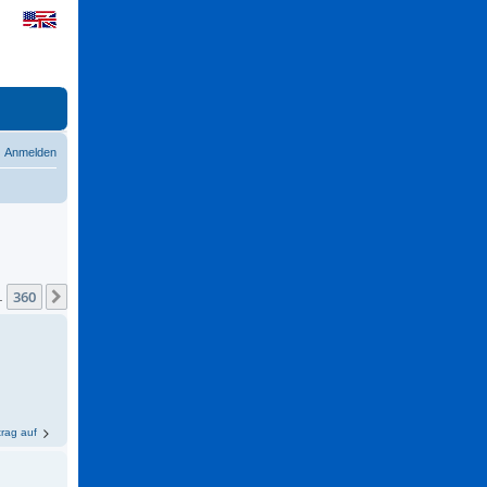
Anmelden
360
Nächste
…
trag auf