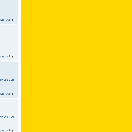
trag auf
trag auf
sion 2.10.28
trag auf
sion 2.10.28
trag auf