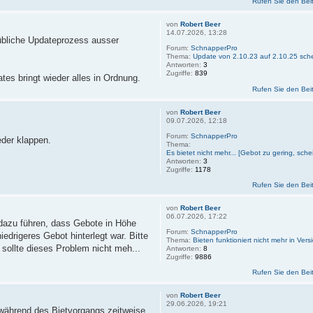
Rufen Sie den Bei
von
Robert Beer
14.07.2026, 13:28
 übliche Updateprozess ausser
Forum:
SchnapperPro
Thema:
Update von 2.10.23 auf 2.10.25 sche
Antworten:
3
Zugriffe:
839
tes bringt wieder alles in Ordnung.
Rufen Sie den Bei
von
Robert Beer
09.07.2026, 12:18
Forum:
SchnapperPro
eder klappen.
Thema:
Es bietet nicht mehr... [Gebot zu gering, sche
Antworten:
3
Zugriffe:
1178
Rufen Sie den Bei
von
Robert Beer
06.07.2026, 17:22
 dazu führen, dass Gebote in Höhe
Forum:
SchnapperPro
drigeres Gebot hinterlegt war. Bitte
Thema:
Bieten funktioniert nicht mehr in Ver
sollte dieses Problem nicht meh...
Antworten:
8
Zugriffe:
9886
Rufen Sie den Bei
von
Robert Beer
29.06.2026, 19:21
s während des Bietvorgangs zeitweise