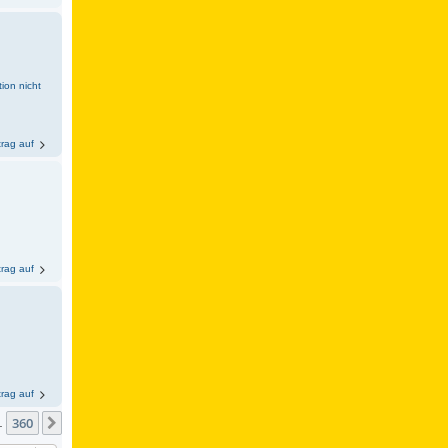
ion nicht
trag auf
trag auf
trag auf
360
Nächste
…