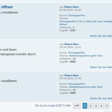
t öffnen
von
Robert Beer
26.06.2026, 16:42
 installieren:
Forum:
SchnapperPro
Thema:
SchnapperPro 2.10.17 läßt sich nach Installat
öffnen
Antworten:
1
Zugriffe:
1037
Rufen Sie den Bei
von
Robert Beer
25.06.2026, 13:41
n und lösen.
Forum:
SchnapperPro
ndungstest korrekt durch.
Thema:
Verbindungscheck geht nicht
Antworten:
12
Zugriffe:
4980
Rufen Sie den Bei
von
Robert Beer
25.06.2026, 07:55
installieren:
Forum:
SchnapperPro
Thema:
Verbindungscheck geht nicht
Antworten:
12
Zugriffe:
4980
Rufen Sie den Bei
Seite
1
von
360
1
2
3
4
5
Die Suche ergab 5393 Treffer