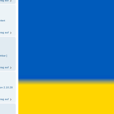
trag auf
itert
trag auf
inbar ]
trag auf
sion 2.10.28
trag auf