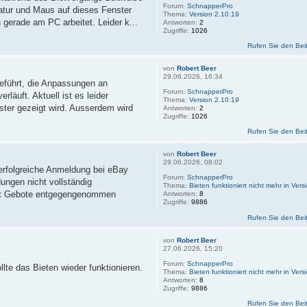
Forum:
SchnapperPro
atur und Maus auf dieses Fenster
Thema:
Version 2.10.19
gerade am PC arbeitet. Leider k...
Antworten:
2
Zugriffe:
1026
Rufen Sie den Bei
von
Robert Beer
29.06.2026, 16:34
eführt, die Anpassungen an
Forum:
SchnapperPro
läuft. Aktuell ist es leider
Thema:
Version 2.10.19
ster gezeigt wird. Ausserdem wird
Antworten:
2
Zugriffe:
1026
Rufen Sie den Bei
von
Robert Beer
29.06.2026, 08:02
erfolgreiche Anmeldung bei eBay
Forum:
SchnapperPro
dungen nicht vollständig
Thema:
Bieten funktioniert nicht mehr in Ver
mit Gebote entgegengenommen
Antworten:
8
Zugriffe:
9886
Rufen Sie den Bei
von
Robert Beer
27.06.2026, 15:20
Forum:
SchnapperPro
lte das Bieten wieder funktionieren.
Thema:
Bieten funktioniert nicht mehr in Ver
Antworten:
8
Zugriffe:
9886
Rufen Sie den Bei