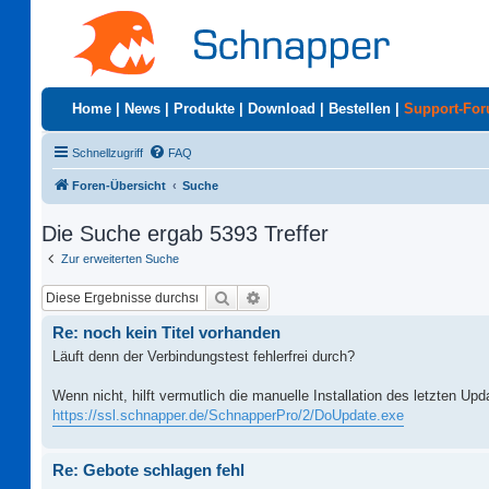
Home
|
News
|
Produkte
|
Download
|
Bestellen
|
Support-Fo
Schnellzugriff
FAQ
Foren-Übersicht
Suche
Die Suche ergab 5393 Treffer
Zur erweiterten Suche
Suche
Erweiterte Suche
Re: noch kein Titel vorhanden
Läuft denn der Verbindungstest fehlerfrei durch?
Wenn nicht, hilft vermutlich die manuelle Installation des letzten Up
https://ssl.schnapper.de/SchnapperPro/2/DoUpdate.exe
Re: Gebote schlagen fehl