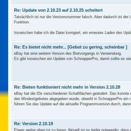
Re: Update von 2.10.23 auf 2.10.25 scheitert
Tatsächlich ist nur die Versionsnummer falsch. Aber dadurch ist der
Funktion.
Inzwischen habe ich die Datei korrigiert, ein erneutes Laden des Upda
Re: Es bietet nicht mehr... [Gebot zu gering, scheinbar ]
eBay hat eine weitere Version des Bietvorgangs in Verwendung.
Es gibt inzwischen ein Update von SchnapperPro, damit sollte es wi
Re: Bieten funktioniert nicht mehr in Version 2.10.28
eBay hat die IDs verschiedener Schaltflächen geändert. Das konnte
des Mindestgebotes abgegeben wurde, obwohl in SchnapperPro ein nie
führen Sie das Update auf die aktuelle Programmversion durch, dann 
Re: Version 2.10.19
Etwas weiter oben ist zu lesen: Aktuell ist es leider notwendig, das