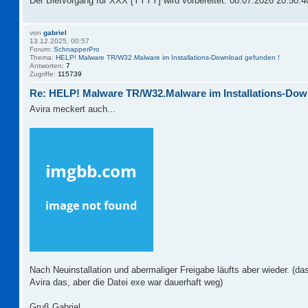
Der Bietvorgang für XXX [YYYY] wird vorbereitet. 08.07.2026 20:50:40(
von
gabriel
13.12.2025, 00:57
Forum:
SchnapperPro
Thema:
HELP! Malware TR/W32.Malware im Installations-Download gefunden !
Antworten:
7
Zugriffe:
115739
Re: HELP! Malware TR/W32.Malware im Installations-Dow
Avira meckert auch...
Nach Neuinstallation und abermaliger Freigabe läufts aber wieder. (da
Avira das, aber die Datei exe war dauerhaft weg)
Gruß Gabriel