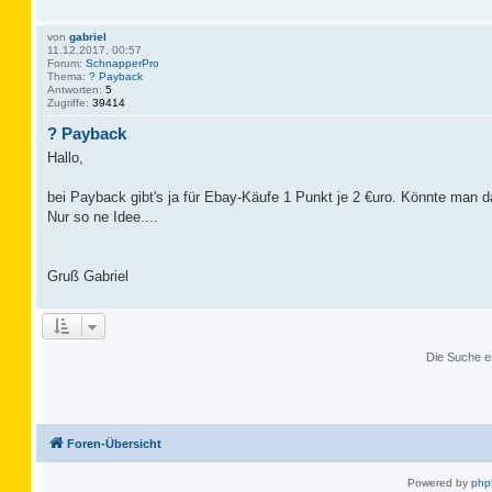
von
gabriel
11.12.2017, 00:57
Forum:
SchnapperPro
Thema:
? Payback
Antworten:
5
Zugriffe:
39414
? Payback
Hallo,
bei Payback gibt's ja für Ebay-Käufe 1 Punkt je 2 €uro. Könnte man d
Nur so ne Idee....
Gruß Gabriel
Die Suche e
Foren-Übersicht
Powered by
ph