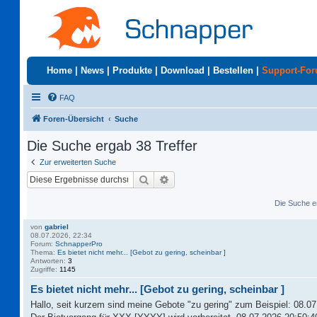
Home
|
News
|
Produkte
|
Download
|
Bestellen
|
Support-Fo
FAQ
Foren-Übersicht
Suche
Die Suche ergab 38 Treffer
Zur erweiterten Suche
Suche
Erweiterte Suche
Die Suche e
von
gabriel
08.07.2026, 22:34
Forum:
SchnapperPro
Thema:
Es bietet nicht mehr... [Gebot zu gering, scheinbar ]
Antworten:
3
Zugriffe:
1145
Es bietet nicht mehr... [Gebot zu gering, scheinbar ]
Hallo, seit kurzem sind meine Gebote "zu gering" zum Beispiel: 08.07.2