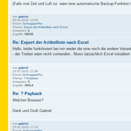
(Falls mal Zeit und Luft ist, wäre eine automatische Backup-Funktion fü
von
gabriel
30.05.2019, 12:05
Forum:
SchnapperPro
Thema:
Export der Artikelliste nach Excel
Antworten:
2
Zugriffe:
58036
Re: Export der Artikelliste nach Excel
Hallo, leider funktioniert bei mir weder die eine noch die andere Varian
- der Treiber wäre nicht vorhanden.. Muss tatsächlich Excel installie
von
gabriel
23.02.2019, 21:58
Forum:
SchnapperPro
Thema:
? Payback
Antworten:
5
Zugriffe:
39414
Re: ? Payback
Welcher Browser?
Dank und Gruß Gabriel
von
gabriel
23.01.2019, 17:13
Forum:
SchnapperPro