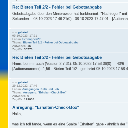
Re: Bieten Teil 2/2 - Fehler bei Gebotsabgabe
Gebotsabgabe über den Minibrowser hat funktioniert. "Nachlegen" mit S
Sekunden... 08.10.2023 17:46:21(0) - 08.10.2023 17:47:01 - [Autionsnum
von
gabriel
05.10.2023, 17:51
Forum:
SchnapperPro
Thema:
Bieten Teil 2/2 - Fehler bei Gebotsabgabe
Antworten:
16
Zugriffe:
30770
Re: Bieten Teil 2/2 - Fehler bei Gebotsabgabe
Hmm. bei mir auch (Version 2.7.31): 05.10.2023 17:58:06(0) - - 40/6 -
[Autionsnummer]- 1,56 - Bieten Teil 1/2 - gestartet 05.10.2023 17:58:
von
gabriel
29.12.2022, 17:46
Forum:
Anregungen, Kritik und Lob
Thema:
Anregung: "Erhalten-Check-Box"
Antworten:
0
Zugriffe:
129608
Anregung: "Erhalten-Check-Box"
Hallo,
was ich toll fände, wenn es eine Spalte "Erhalten" gäbe - ähnlich d