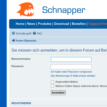
Home
|
News
|
Produkte
|
Download
|
Bestellen
|
Support-Fo
Schnellzugriff
FAQ
Foren-Übersicht
Sie müssen sich anmelden, um in diesem Forum auf Beit
Benutzername:
Passwort:
Ich habe mein Passwort vergessen
Die Aktivierungs-E-Mail erneut senden
Angemeldet bleiben
Meinen Online-Status während dieser Sitzu
REGISTRIEREN