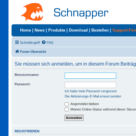
Home
|
News
|
Produkte
|
Download
|
Bestellen
|
Support-Fo
Schnellzugriff
FAQ
Foren-Übersicht
Sie müssen sich anmelden, um in diesem Forum Beiträge
Benutzername:
Passwort:
Ich habe mein Passwort vergessen
Die Aktivierungs-E-Mail erneut senden
Angemeldet bleiben
Meinen Online-Status während dieser Sitzu
REGISTRIEREN