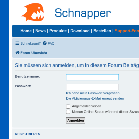
Home
|
News
|
Produkte
|
Download
|
Bestellen
|
Support-Fo
Schnellzugriff
FAQ
Foren-Übersicht
Sie müssen sich anmelden, um in diesem Forum Beiträge
Benutzername:
Passwort:
Ich habe mein Passwort vergessen
Die Aktivierungs-E-Mail erneut senden
Angemeldet bleiben
Meinen Online-Status während dieser Sitzu
REGISTRIEREN