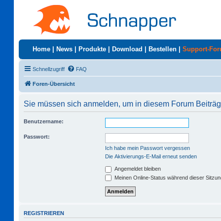
Home
|
News
|
Produkte
|
Download
|
Bestellen
|
Support-Fo
Schnellzugriff
FAQ
Foren-Übersicht
Sie müssen sich anmelden, um in diesem Forum Beiträge
Benutzername:
Passwort:
Ich habe mein Passwort vergessen
Die Aktivierungs-E-Mail erneut senden
Angemeldet bleiben
Meinen Online-Status während dieser Sitzu
REGISTRIEREN