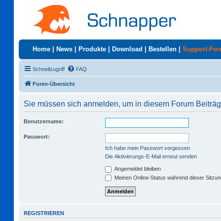
Home
|
News
|
Produkte
|
Download
|
Bestellen
|
Support-Fo
Schnellzugriff
FAQ
Foren-Übersicht
Sie müssen sich anmelden, um in diesem Forum Beiträge
Benutzername:
Passwort:
Ich habe mein Passwort vergessen
Die Aktivierungs-E-Mail erneut senden
Angemeldet bleiben
Meinen Online-Status während dieser Sitzu
REGISTRIEREN