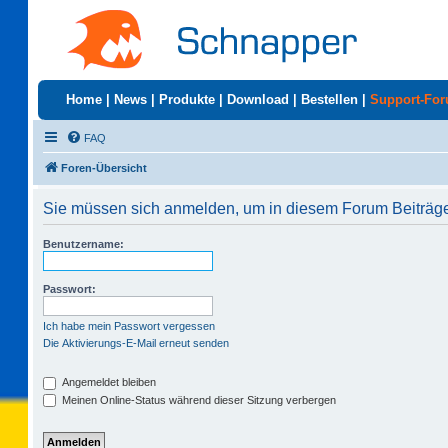
Home
|
News
|
Produkte
|
Download
|
Bestellen
|
Support-Fo
FAQ
Foren-Übersicht
Sie müssen sich anmelden, um in diesem Forum Beiträge
Benutzername:
Passwort:
Ich habe mein Passwort vergessen
Die Aktivierungs-E-Mail erneut senden
Angemeldet bleiben
Meinen Online-Status während dieser Sitzung verbergen