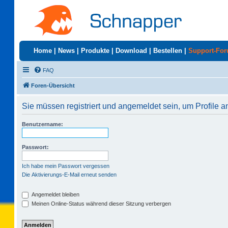
Home
|
News
|
Produkte
|
Download
|
Bestellen
|
Support-Fo
FAQ
Foren-Übersicht
Sie müssen registriert und angemeldet sein, um Profile 
Benutzername:
Passwort:
Ich habe mein Passwort vergessen
Die Aktivierungs-E-Mail erneut senden
Angemeldet bleiben
Meinen Online-Status während dieser Sitzung verbergen