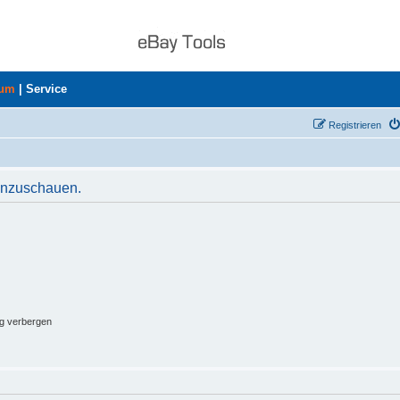
rum
|
Service
Registrieren
 anzuschauen.
ng verbergen