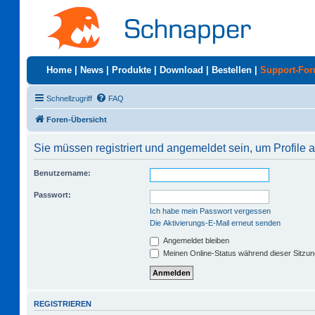
Home
|
News
|
Produkte
|
Download
|
Bestellen
|
Support-Fo
Schnellzugriff
FAQ
Foren-Übersicht
Sie müssen registriert und angemeldet sein, um Profile
Benutzername:
Passwort:
Ich habe mein Passwort vergessen
Die Aktivierungs-E-Mail erneut senden
Angemeldet bleiben
Meinen Online-Status während dieser Sitzu
REGISTRIEREN