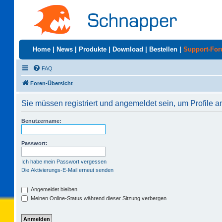
Home
|
News
|
Produkte
|
Download
|
Bestellen
|
Support-Fo
FAQ
Foren-Übersicht
Sie müssen registriert und angemeldet sein, um Profile 
Benutzername:
Passwort:
Ich habe mein Passwort vergessen
Die Aktivierungs-E-Mail erneut senden
Angemeldet bleiben
Meinen Online-Status während dieser Sitzung verbergen