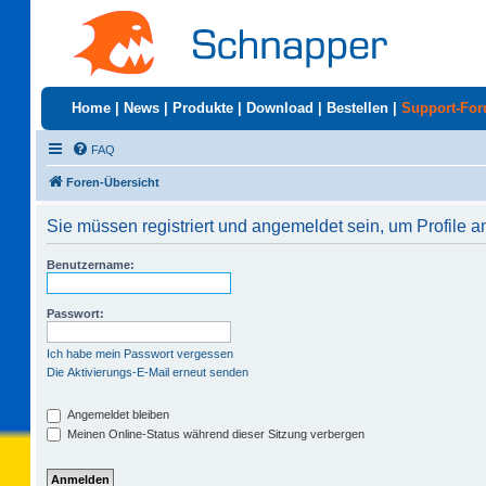
Home
|
News
|
Produkte
|
Download
|
Bestellen
|
Support-Fo
FAQ
Foren-Übersicht
Sie müssen registriert und angemeldet sein, um Profile 
Benutzername:
Passwort:
Ich habe mein Passwort vergessen
Die Aktivierungs-E-Mail erneut senden
Angemeldet bleiben
Meinen Online-Status während dieser Sitzung verbergen