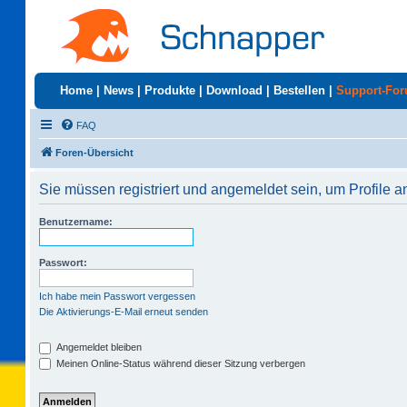
Home
|
News
|
Produkte
|
Download
|
Bestellen
|
Support-Fo
FAQ
Foren-Übersicht
Sie müssen registriert und angemeldet sein, um Profile 
Benutzername:
Passwort:
Ich habe mein Passwort vergessen
Die Aktivierungs-E-Mail erneut senden
Angemeldet bleiben
Meinen Online-Status während dieser Sitzung verbergen