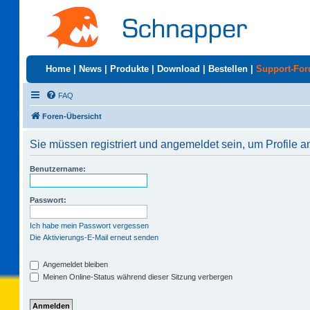
Home
|
News
|
Produkte
|
Download
|
Bestellen
|
Support-Fo
FAQ
Foren-Übersicht
Sie müssen registriert und angemeldet sein, um Profile 
Benutzername:
Passwort:
Ich habe mein Passwort vergessen
Die Aktivierungs-E-Mail erneut senden
Angemeldet bleiben
Meinen Online-Status während dieser Sitzung verbergen