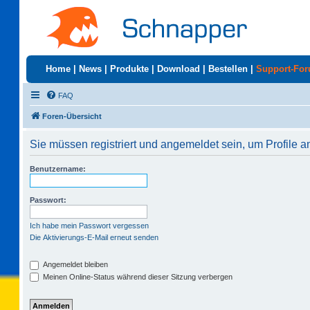
Home
|
News
|
Produkte
|
Download
|
Bestellen
|
Support-Fo
FAQ
Foren-Übersicht
Sie müssen registriert und angemeldet sein, um Profile 
Benutzername:
Passwort:
Ich habe mein Passwort vergessen
Die Aktivierungs-E-Mail erneut senden
Angemeldet bleiben
Meinen Online-Status während dieser Sitzung verbergen