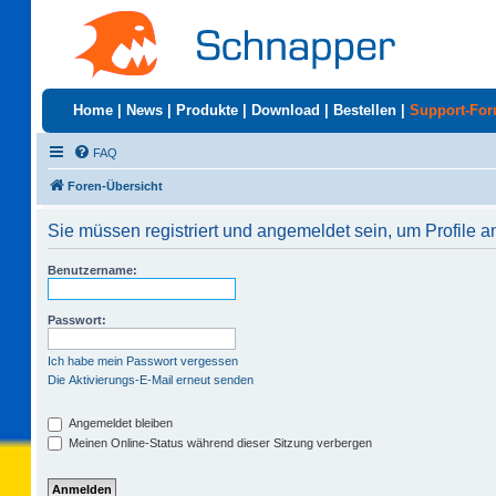
Home
|
News
|
Produkte
|
Download
|
Bestellen
|
Support-Fo
FAQ
Foren-Übersicht
Sie müssen registriert und angemeldet sein, um Profile 
Benutzername:
Passwort:
Ich habe mein Passwort vergessen
Die Aktivierungs-E-Mail erneut senden
Angemeldet bleiben
Meinen Online-Status während dieser Sitzung verbergen