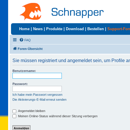
Home
|
News
|
Produkte
|
Download
|
Bestellen
|
Support-Fo
FAQ
Foren-Übersicht
Sie müssen registriert und angemeldet sein, um Profile 
Benutzername:
Passwort:
Ich habe mein Passwort vergessen
Die Aktivierungs-E-Mail erneut senden
Angemeldet bleiben
Meinen Online-Status während dieser Sitzung verbergen