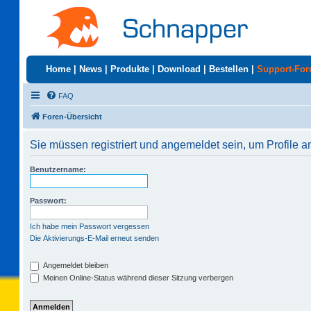
Home
|
News
|
Produkte
|
Download
|
Bestellen
|
Support-Fo
FAQ
Foren-Übersicht
Sie müssen registriert und angemeldet sein, um Profile 
Benutzername:
Passwort:
Ich habe mein Passwort vergessen
Die Aktivierungs-E-Mail erneut senden
Angemeldet bleiben
Meinen Online-Status während dieser Sitzung verbergen