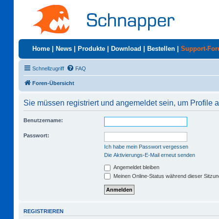
Home
|
News
|
Produkte
|
Download
|
Bestellen
|
Support-Fo
Schnellzugriff
FAQ
Foren-Übersicht
Sie müssen registriert und angemeldet sein, um Profile
Benutzername:
Passwort:
Ich habe mein Passwort vergessen
Die Aktivierungs-E-Mail erneut senden
Angemeldet bleiben
Meinen Online-Status während dieser Sitzu
REGISTRIEREN