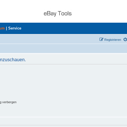
rum
|
Service
Registrieren
 anzuschauen.
ng verbergen