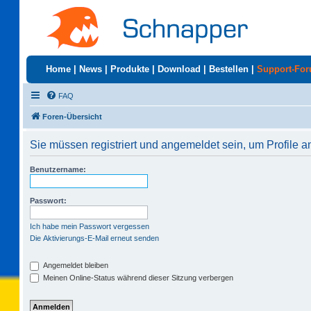
Home
|
News
|
Produkte
|
Download
|
Bestellen
|
Support-Fo
FAQ
Foren-Übersicht
Sie müssen registriert und angemeldet sein, um Profile 
Benutzername:
Passwort:
Ich habe mein Passwort vergessen
Die Aktivierungs-E-Mail erneut senden
Angemeldet bleiben
Meinen Online-Status während dieser Sitzung verbergen