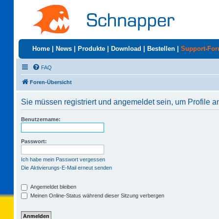
Home
|
News
|
Produkte
|
Download
|
Bestellen
|
Support-Fo
FAQ
Foren-Übersicht
Sie müssen registriert und angemeldet sein, um Profile 
Benutzername:
Passwort:
Ich habe mein Passwort vergessen
Die Aktivierungs-E-Mail erneut senden
Angemeldet bleiben
Meinen Online-Status während dieser Sitzung verbergen