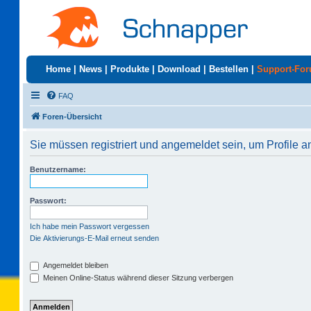
Home
|
News
|
Produkte
|
Download
|
Bestellen
|
Support-Fo
FAQ
Foren-Übersicht
Sie müssen registriert und angemeldet sein, um Profile 
Benutzername:
Passwort:
Ich habe mein Passwort vergessen
Die Aktivierungs-E-Mail erneut senden
Angemeldet bleiben
Meinen Online-Status während dieser Sitzung verbergen