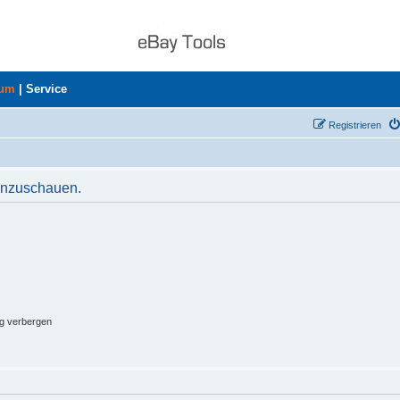
rum
|
Service
Registrieren
 anzuschauen.
ng verbergen