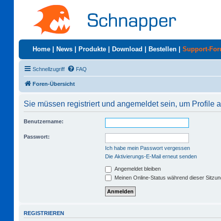
Home
|
News
|
Produkte
|
Download
|
Bestellen
|
Support-Fo
Schnellzugriff
FAQ
Foren-Übersicht
Sie müssen registriert und angemeldet sein, um Profile
Benutzername:
Passwort:
Ich habe mein Passwort vergessen
Die Aktivierungs-E-Mail erneut senden
Angemeldet bleiben
Meinen Online-Status während dieser Sitzu
REGISTRIEREN