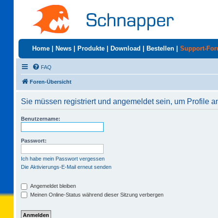
Home
|
News
|
Produkte
|
Download
|
Bestellen
|
Support-Fo
FAQ
Foren-Übersicht
Sie müssen registriert und angemeldet sein, um Profile 
Benutzername:
Passwort:
Ich habe mein Passwort vergessen
Die Aktivierungs-E-Mail erneut senden
Angemeldet bleiben
Meinen Online-Status während dieser Sitzung verbergen