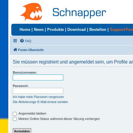
Home
|
News
|
Produkte
|
Download
|
Bestellen
|
Support-Fo
FAQ
Foren-Übersicht
Sie müssen registriert und angemeldet sein, um Profile 
Benutzername:
Passwort:
Ich habe mein Passwort vergessen
Die Aktivierungs-E-Mail erneut senden
Angemeldet bleiben
Meinen Online-Status während dieser Sitzung verbergen