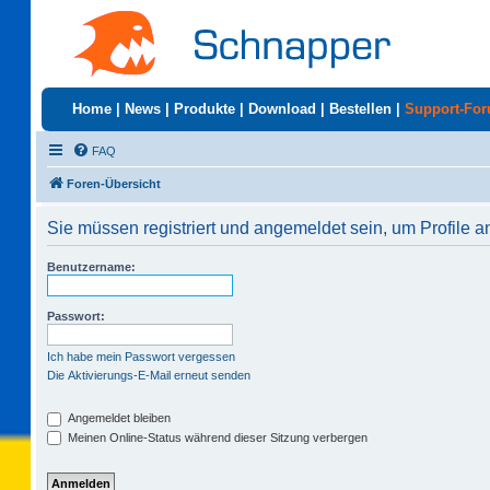
Home
|
News
|
Produkte
|
Download
|
Bestellen
|
Support-Fo
FAQ
Foren-Übersicht
Sie müssen registriert und angemeldet sein, um Profile 
Benutzername:
Passwort:
Ich habe mein Passwort vergessen
Die Aktivierungs-E-Mail erneut senden
Angemeldet bleiben
Meinen Online-Status während dieser Sitzung verbergen