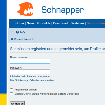
Home
|
News
|
Produkte
|
Download
|
Bestellen
|
Support-Fo
FAQ
Foren-Übersicht
Sie müssen registriert und angemeldet sein, um Profile 
Benutzername:
Passwort:
Ich habe mein Passwort vergessen
Die Aktivierungs-E-Mail erneut senden
Angemeldet bleiben
Meinen Online-Status während dieser Sitzung verbergen