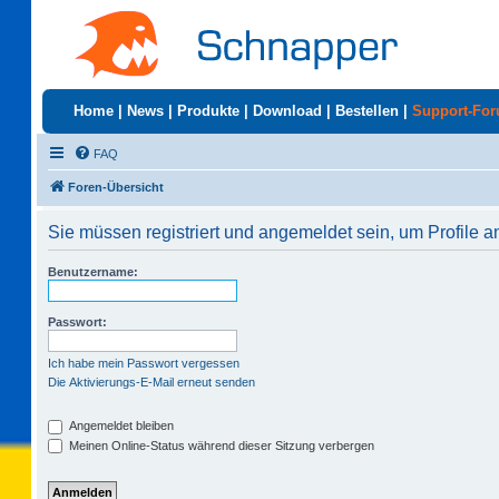
Home
|
News
|
Produkte
|
Download
|
Bestellen
|
Support-Fo
FAQ
Foren-Übersicht
Sie müssen registriert und angemeldet sein, um Profile 
Benutzername:
Passwort:
Ich habe mein Passwort vergessen
Die Aktivierungs-E-Mail erneut senden
Angemeldet bleiben
Meinen Online-Status während dieser Sitzung verbergen