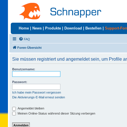
Home
|
News
|
Produkte
|
Download
|
Bestellen
|
Support-Fo
FAQ
Foren-Übersicht
Sie müssen registriert und angemeldet sein, um Profile 
Benutzername:
Passwort:
Ich habe mein Passwort vergessen
Die Aktivierungs-E-Mail erneut senden
Angemeldet bleiben
Meinen Online-Status während dieser Sitzung verbergen