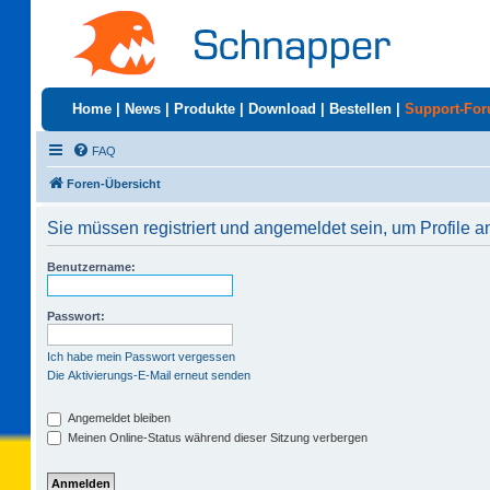
Home
|
News
|
Produkte
|
Download
|
Bestellen
|
Support-Fo
FAQ
Foren-Übersicht
Sie müssen registriert und angemeldet sein, um Profile 
Benutzername:
Passwort:
Ich habe mein Passwort vergessen
Die Aktivierungs-E-Mail erneut senden
Angemeldet bleiben
Meinen Online-Status während dieser Sitzung verbergen