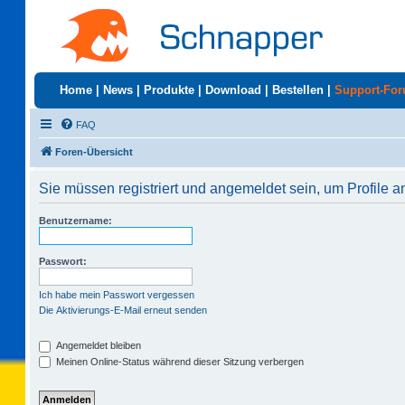
Home
|
News
|
Produkte
|
Download
|
Bestellen
|
Support-Fo
FAQ
Foren-Übersicht
Sie müssen registriert und angemeldet sein, um Profile 
Benutzername:
Passwort:
Ich habe mein Passwort vergessen
Die Aktivierungs-E-Mail erneut senden
Angemeldet bleiben
Meinen Online-Status während dieser Sitzung verbergen