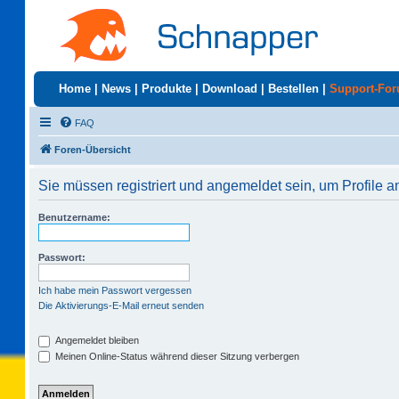
Home
|
News
|
Produkte
|
Download
|
Bestellen
|
Support-Fo
FAQ
Foren-Übersicht
Sie müssen registriert und angemeldet sein, um Profile 
Benutzername:
Passwort:
Ich habe mein Passwort vergessen
Die Aktivierungs-E-Mail erneut senden
Angemeldet bleiben
Meinen Online-Status während dieser Sitzung verbergen