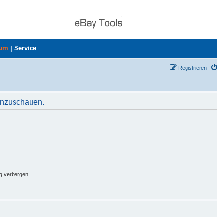
rum
|
Service
Registrieren
 anzuschauen.
ng verbergen