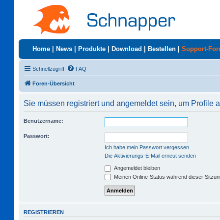
Home
|
News
|
Produkte
|
Download
|
Bestellen
|
Support-Fo
Schnellzugriff
FAQ
Foren-Übersicht
Sie müssen registriert und angemeldet sein, um Profile
Benutzername:
Passwort:
Ich habe mein Passwort vergessen
Die Aktivierungs-E-Mail erneut senden
Angemeldet bleiben
Meinen Online-Status während dieser Sitzu
REGISTRIEREN