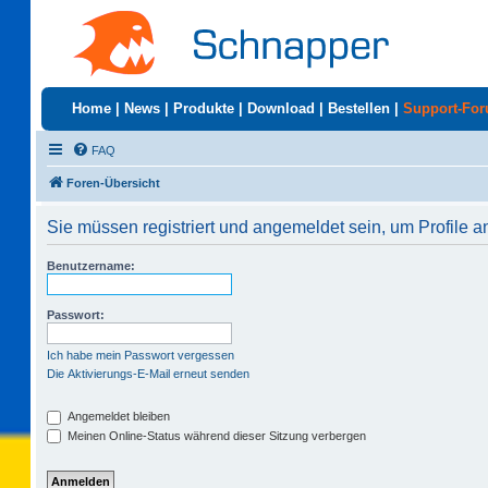
Home
|
News
|
Produkte
|
Download
|
Bestellen
|
Support-Fo
FAQ
Foren-Übersicht
Sie müssen registriert und angemeldet sein, um Profile 
Benutzername:
Passwort:
Ich habe mein Passwort vergessen
Die Aktivierungs-E-Mail erneut senden
Angemeldet bleiben
Meinen Online-Status während dieser Sitzung verbergen