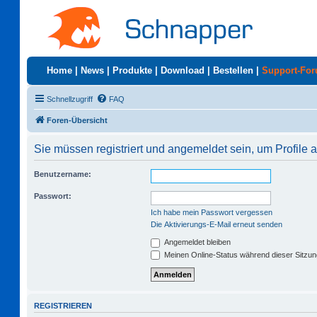
Home
|
News
|
Produkte
|
Download
|
Bestellen
|
Support-Fo
Schnellzugriff
FAQ
Foren-Übersicht
Sie müssen registriert und angemeldet sein, um Profile
Benutzername:
Passwort:
Ich habe mein Passwort vergessen
Die Aktivierungs-E-Mail erneut senden
Angemeldet bleiben
Meinen Online-Status während dieser Sitzu
REGISTRIEREN