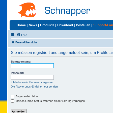
Home
|
News
|
Produkte
|
Download
|
Bestellen
|
Support-Fo
FAQ
Foren-Übersicht
Sie müssen registriert und angemeldet sein, um Profile 
Benutzername:
Passwort:
Ich habe mein Passwort vergessen
Die Aktivierungs-E-Mail erneut senden
Angemeldet bleiben
Meinen Online-Status während dieser Sitzung verbergen