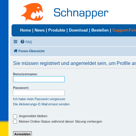
Home
|
News
|
Produkte
|
Download
|
Bestellen
|
Support-Fo
FAQ
Foren-Übersicht
Sie müssen registriert und angemeldet sein, um Profile 
Benutzername:
Passwort:
Ich habe mein Passwort vergessen
Die Aktivierungs-E-Mail erneut senden
Angemeldet bleiben
Meinen Online-Status während dieser Sitzung verbergen