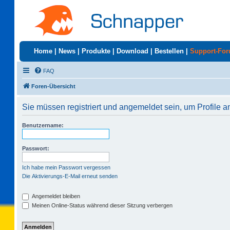
Home
|
News
|
Produkte
|
Download
|
Bestellen
|
Support-Fo
FAQ
Foren-Übersicht
Sie müssen registriert und angemeldet sein, um Profile 
Benutzername:
Passwort:
Ich habe mein Passwort vergessen
Die Aktivierungs-E-Mail erneut senden
Angemeldet bleiben
Meinen Online-Status während dieser Sitzung verbergen