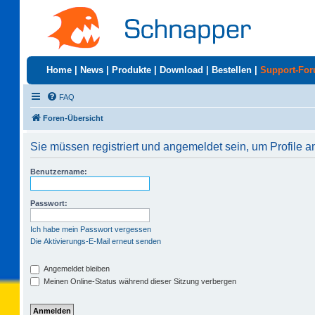
Home
|
News
|
Produkte
|
Download
|
Bestellen
|
Support-Fo
FAQ
Foren-Übersicht
Sie müssen registriert und angemeldet sein, um Profile 
Benutzername:
Passwort:
Ich habe mein Passwort vergessen
Die Aktivierungs-E-Mail erneut senden
Angemeldet bleiben
Meinen Online-Status während dieser Sitzung verbergen