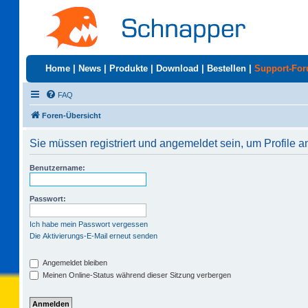
Home
|
News
|
Produkte
|
Download
|
Bestellen
|
Support-Fo
FAQ
Foren-Übersicht
Sie müssen registriert und angemeldet sein, um Profile 
Benutzername:
Passwort:
Ich habe mein Passwort vergessen
Die Aktivierungs-E-Mail erneut senden
Angemeldet bleiben
Meinen Online-Status während dieser Sitzung verbergen