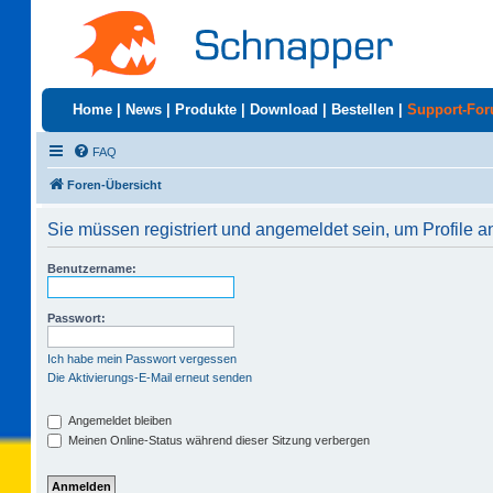
Home
|
News
|
Produkte
|
Download
|
Bestellen
|
Support-Fo
FAQ
Foren-Übersicht
Sie müssen registriert und angemeldet sein, um Profile 
Benutzername:
Passwort:
Ich habe mein Passwort vergessen
Die Aktivierungs-E-Mail erneut senden
Angemeldet bleiben
Meinen Online-Status während dieser Sitzung verbergen