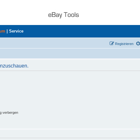
rum
|
Service
Registrieren
 anzuschauen.
ng verbergen