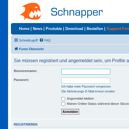
Home
|
News
|
Produkte
|
Download
|
Bestellen
|
Support-Fo
Schnellzugriff
FAQ
Foren-Übersicht
Sie müssen registriert und angemeldet sein, um Profile
Benutzername:
Passwort:
Ich habe mein Passwort vergessen
Die Aktivierungs-E-Mail erneut senden
Angemeldet bleiben
Meinen Online-Status während dieser Sitzu
REGISTRIEREN