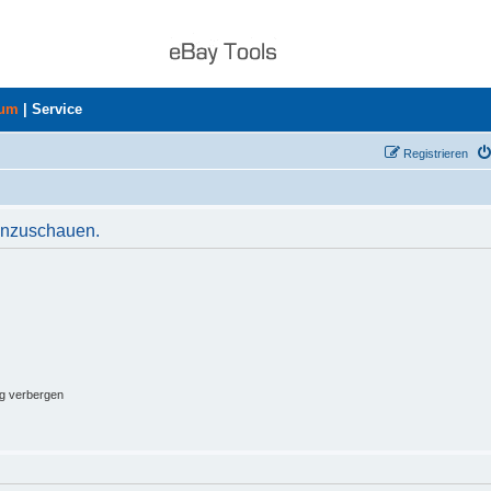
rum
|
Service
Registrieren
 anzuschauen.
ng verbergen