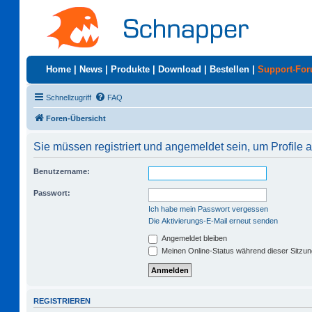
Home
|
News
|
Produkte
|
Download
|
Bestellen
|
Support-Fo
Schnellzugriff
FAQ
Foren-Übersicht
Sie müssen registriert und angemeldet sein, um Profile
Benutzername:
Passwort:
Ich habe mein Passwort vergessen
Die Aktivierungs-E-Mail erneut senden
Angemeldet bleiben
Meinen Online-Status während dieser Sitzu
REGISTRIEREN