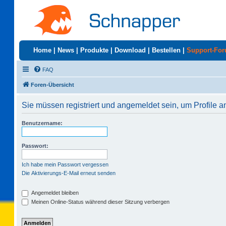
Home
|
News
|
Produkte
|
Download
|
Bestellen
|
Support-Fo
FAQ
Foren-Übersicht
Sie müssen registriert und angemeldet sein, um Profile 
Benutzername:
Passwort:
Ich habe mein Passwort vergessen
Die Aktivierungs-E-Mail erneut senden
Angemeldet bleiben
Meinen Online-Status während dieser Sitzung verbergen