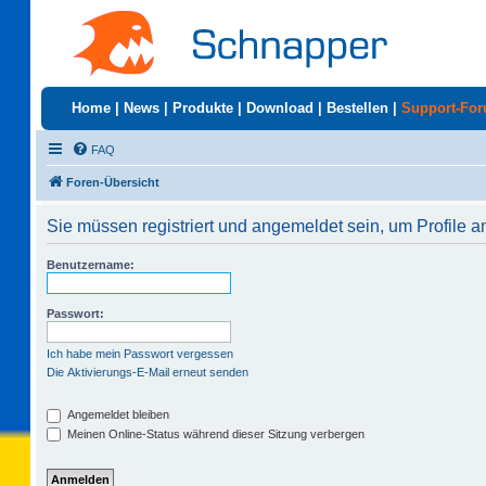
Home
|
News
|
Produkte
|
Download
|
Bestellen
|
Support-Fo
FAQ
Foren-Übersicht
Sie müssen registriert und angemeldet sein, um Profile 
Benutzername:
Passwort:
Ich habe mein Passwort vergessen
Die Aktivierungs-E-Mail erneut senden
Angemeldet bleiben
Meinen Online-Status während dieser Sitzung verbergen